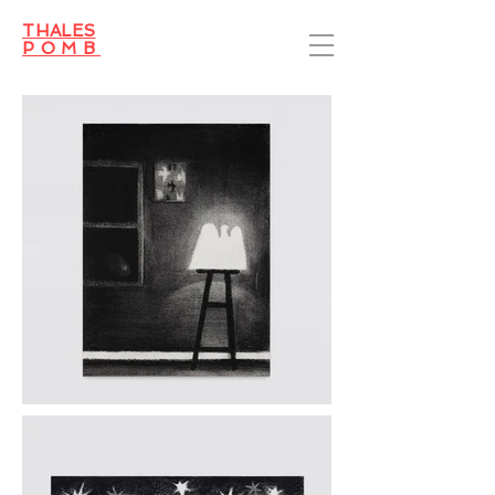
THALES
POMB